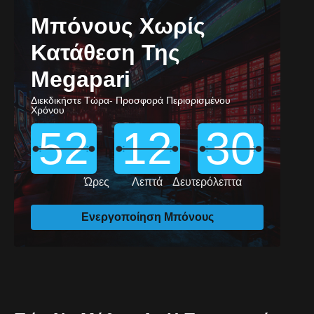
Μπόνους Χωρίς
Κατάθεση Της
Megapari
Διεκδικήστε Τώρα- Προσφορά Περιορισμένου
Χρόνου
52
12
28
Ώρες
Λεπτά
Δευτερόλεπτα
Ενεργοποίηση Μπόνους