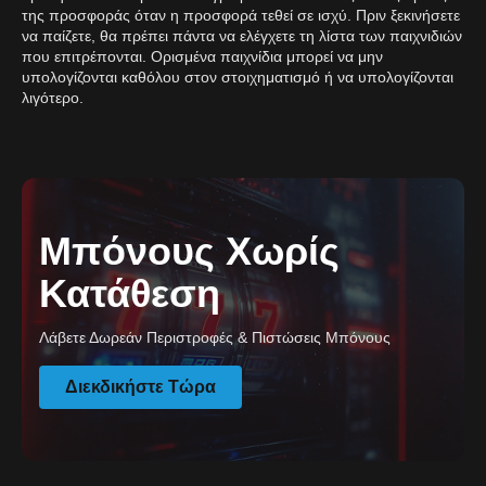
της προσφοράς όταν η προσφορά τεθεί σε ισχύ. Πριν ξεκινήσετε
να παίζετε, θα πρέπει πάντα να ελέγχετε τη λίστα των παιχνιδιών
που επιτρέπονται. Ορισμένα παιχνίδια μπορεί να μην
υπολογίζονται καθόλου στον στοιχηματισμό ή να υπολογίζονται
λιγότερο.
Μπόνους Χωρίς
Κατάθεση
Λάβετε Δωρεάν Περιστροφές & Πιστώσεις Μπόνους
Διεκδικήστε Τώρα