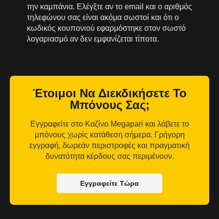
την καμπάνια. Ελέγξτε αν το email και ο αριθμός
τηλεφώνου σας είναι ακόμα σωστοί και ότι ο
κωδικός κουπονιού εφαρμόστηκε στον σωστό
λογαριασμό αν δεν εμφανίζεται τίποτα.
Έτοιμοι Να Διεκδικήσετε Το
Μπόνους Σας;
Εγγραφείτε στο Καζίνο Megapari και λάβετε το
μπόνους χωρίς κατάθεση σήμερα. Γρήγορη
εγγραφή, δωρεάν περιστροφές και πραγματική
δυνατότητα κέρδους σας περιμένουν.
Εγγραφείτε Τώρα