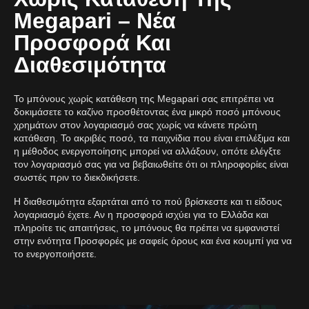
Megapari – Νέα
Προσφορά Και
Διαθεσιμότητα
Το μπόνους χωρίς κατάθεση της Megapari σας επιτρέπει να
δοκιμάσετε το καζίνο προσθέτοντας ένα μικρό ποσό μπόνους
χρημάτων στον λογαριασμό σας χωρίς να κάνετε πρώτη
κατάθεση. Το ακριβές ποσό, τα παιχνίδια που είναι επιλέξιμα και
η μέθοδος ενεργοποίησης μπορεί να αλλάξουν, οπότε ελέγξτε
τον λογαριασμό σας για να βεβαιωθείτε ότι οι πληροφορίες είναι
σωστές πριν το διεκδικήσετε.
Η διαθεσιμότητα εξαρτάται από το πού βρίσκεστε και τι είδους
λογαριασμό έχετε. Αν η προσφορά ισχύει για το Ελλάδα και
πληροίτε τις απαιτήσεις, το μπόνους θα πρέπει να εμφανιστεί
στην ενότητα Προσφορές με σαφείς όρους και ένα κουμπί για να
το ενεργοποιήσετε.