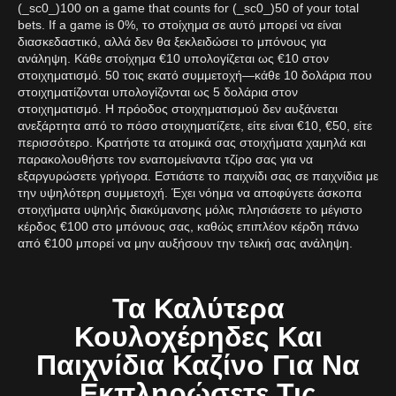
(_sc0_)100 on a game that counts for (_sc0_)50 of your total
bets. If a game is 0%, το στοίχημα σε αυτό μπορεί να είναι
διασκεδαστικό, αλλά δεν θα ξεκλειδώσει το μπόνους για
ανάληψη. Κάθε στοίχημα €10 υπολογίζεται ως €10 στον
στοιχηματισμό. 50 τοις εκατό συμμετοχή—κάθε 10 δολάρια που
στοιχηματίζονται υπολογίζονται ως 5 δολάρια στον
στοιχηματισμό. Η πρόοδος στοιχηματισμού δεν αυξάνεται
ανεξάρτητα από το πόσο στοιχηματίζετε, είτε είναι €10, €50, είτε
περισσότερο. Κρατήστε τα ατομικά σας στοιχήματα χαμηλά και
παρακολουθήστε τον εναπομείναντα τζίρο σας για να
εξαργυρώσετε γρήγορα. Εστιάστε το παιχνίδι σας σε παιχνίδια με
την υψηλότερη συμμετοχή. Έχει νόημα να αποφύγετε άσκοπα
στοιχήματα υψηλής διακύμανσης μόλις πλησιάσετε το μέγιστο
κέρδος €100 στο μπόνους σας, καθώς επιπλέον κέρδη πάνω
από €100 μπορεί να μην αυξήσουν την τελική σας ανάληψη.
Τα Καλύτερα
Κουλοχέρηδες Και
Παιχνίδια Καζίνο Για Να
Εκπληρώσετε Τις