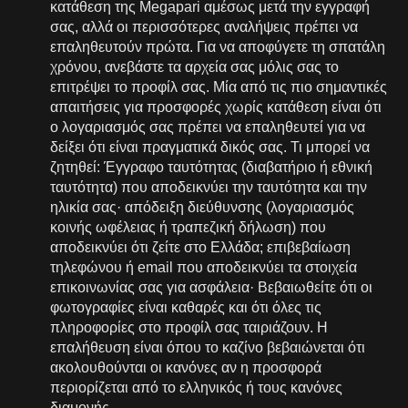
κατάθεση της Megapari αμέσως μετά την εγγραφή
σας, αλλά οι περισσότερες αναλήψεις πρέπει να
επαληθευτούν πρώτα. Για να αποφύγετε τη σπατάλη
χρόνου, ανεβάστε τα αρχεία σας μόλις σας το
επιτρέψει το προφίλ σας. Μία από τις πιο σημαντικές
απαιτήσεις για προσφορές χωρίς κατάθεση είναι ότι
ο λογαριασμός σας πρέπει να επαληθευτεί για να
δείξει ότι είναι πραγματικά δικός σας. Τι μπορεί να
ζητηθεί: Έγγραφο ταυτότητας (διαβατήριο ή εθνική
ταυτότητα) που αποδεικνύει την ταυτότητα και την
ηλικία σας· απόδειξη διεύθυνσης (λογαριασμός
κοινής ωφέλειας ή τραπεζική δήλωση) που
αποδεικνύει ότι ζείτε στο Ελλάδα; επιβεβαίωση
τηλεφώνου ή email που αποδεικνύει τα στοιχεία
επικοινωνίας σας για ασφάλεια· Βεβαιωθείτε ότι οι
φωτογραφίες είναι καθαρές και ότι όλες τις
πληροφορίες στο προφίλ σας ταιριάζουν. Η
επαλήθευση είναι όπου το καζίνο βεβαιώνεται ότι
ακολουθούνται οι κανόνες αν η προσφορά
περιορίζεται από το ελληνικός ή τους κανόνες
διαμονής.