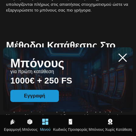
υπολογίζονται πλήρως στις απαιτήσεις στοιχηματισμού ώστε να
εξαργυρώσετε το μπόνους σας πιο γρήγορα.
Μέθοδοι Κατάθεσης Στο
Καζίνο Megapari
Μπόνους
Το Καζίνο Megapari δέχεται πολλές διαφορετικές μεθόδους
για πρώτη κατάθεση
κατάθεσης, όπως πιστωτικές κάρτες, ηλεκτρονικά πορτοφόλια,
1000€ + 250 FS
κρυπτονομίσματα και τοπικές επιλογές. Αυτό σημαίνει ότι
μπορείτε να προσθέσετε γρήγορα χρήματα στον λογαριασμό
σας και να συνεχίσετε να παίζετε. Εφόσον οι περισσότερες
Εγγραφή
επιλογές είναι διαθέσιμες αμέσως, μια κατάθεση $100 συνήθως
εμφανίζεται στον λογαριασμό σας μέσα σε λίγα λεπτά,
επιτρέποντάς σας να επωφεληθείτε από προσφορές αμέσως.
Μην καταθέτετε χρήματα από διαφορετικό λογαριασμό από
αυτόν που χρησιμοποιείτε για να κάνετε την κατάθεση. Μπορεί
επίσης να δείτε τοπικές επιλογές πληρωμής αν παίζετε από το
Εφαρμογή
Μπόνους
Μενού
Κωδικός Προσφοράς
Μπόνους Χωρίς Κατάθεση
Ελλάδα. Αυτό μπορεί να είναι χρήσιμο αν δεν μπορείτε να