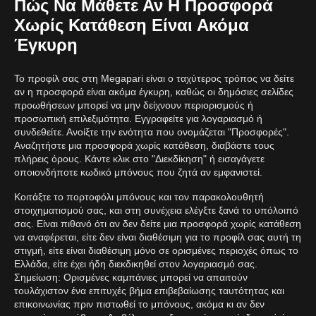
Πώς Να Μάθετε Αν Η Προσφορά
Χωρίς Κατάθεση Είναι Ακόμα
Έγκυρη
Το προφίλ σας στη Megapari είναι ο ταχύτερος τρόπος να δείτε
αν η προσφορά είναι ακόμα έγκυρη, καθώς οι δημόσιες σελίδες
προωθήσεων μπορεί να μην δείχνουν περιορισμούς ή
προσωπική επιλεξιμότητα. Εγγραφείτε για λογαριασμό ή
συνδεθείτε. Ανοίξτε την ενότητα που ονομάζεται "Προσφορές".
Αναζητήστε μια προσφορά χωρίς κατάθεση, διαβάστε τους
πλήρεις όρους. Κάντε κλικ στο "Διεκδίκηση" ή εισαγάγετε
οποιονδήποτε κωδικό μπόνους που ζητά αν εμφανιστεί.
Κοιτάξτε το πορτοφόλι μπόνους και τον παρακολουθητή
στοιχηματισμού σας, και στη συνέχεια ελέγξτε ξανά το υπόλοιπό
σας. Είναι πιθανό ότι αν δεν δείτε μια προσφορά χωρίς κατάθεση
να αναφέρεται, είτε δεν είναι διαθέσιμη για το προφίλ σας αυτή τη
στιγμή, είτε είναι διαθέσιμη μόνο σε ορισμένες περιοχές όπως το
Ελλάδα, είτε έχει ήδη διεκδικηθεί στον λογαριασμό σας.
Σημείωση: Ορισμένες καμπάνιες μπορεί να απαιτούν
τουλάχιστον ένα επιτυχές βήμα επιβεβαίωσης ταυτότητας και
επικοινωνίας πριν πιστωθεί το μπόνους, ακόμα κι αν δεν