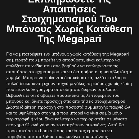
Απαιτήσεις
Στοιχηματισμού Του
Μπόνους Χωρίς Κατάθεση
Της Megapari
Για να μετατρέψετε ένα μπόνους χωρίς κατάθεση της Megapari
σε μετρητά που μπορείτε να αποσύρετε, είναι καλύτερο να
επιλέξετε παιχνίδια που σας βοηθούν να εκπληρώσετε τις
απαιτήσεις στοιχηματισμού και να διατηρήσετε τη μεταβλητότητα
χαμηλή. Μπορεί να φαίνονται διασκεδαστικά, αλλά οι τίτλοι με
πολλή διακύμανση έχουν συχνά μεγάλες περιόδους χωρίς κέρδη
που εξαντλούν γρήγορα οποιοδήποτε δωρεάν υπόλοιπο.
Βεβαιωθείτε ότι διαβάζετε προσεκτικά τις λεπτομέρειες του
μπόνους και δίνετε προσοχή στις απαιτήσεις στοιχηματισμού.
Δώστε ιδιαίτερη προσοχή στα ποσοστά συμμετοχής παιχνιδιών
και το υψηλότερο στοίχημα που μπορεί να γίνει σε μία μόνο
περιστροφή ή χέρι. Είναι καλύτερο να περιοριστείτε σε μέγιστο
στοίχημα €1 ανά γύρο αν το επιτρέπουν οι κανόνες. Αυτό θα
προστατεύσει το bankroll σας και θα σας εμποδίσει να
παραβιάσετε κατά λάθος τους κανόνες του μπόνους.