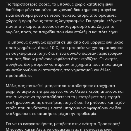
Τις περισσότερες φορές, τα μπόνους χωρίς κατάθεση είναι
διαθέσιμα μόνο για σύντομο χρονικό διάστημα και μπορεί να
είναι διαθέσιμα μόνο σε νέους παίκτες, άτομα από ορισμένες
χώρες ή ορισμένους τύπους λογαριασμών. Για ηρεμία, ελέγχετε
πάντα την κάρτα μπόνους στον λογαριασμό σας. Δείχνει το
ακριβές ποσό, τα παιχνίδια που είναι επιλέξιμα και πότε λήγει.
Το μπόνους συνήθως έρχεται σε μία από δύο μορφές: ένα μικρό
ποσό χρημάτων, όπως 10 €, που μπορείτε να χρησιμοποιήσετε
σε συγκεκριμένα παιχνίδια, ή ένα σύνολο δωρεάν περιστροφών
που σας δίνουν μπόνους κεφάλαια όταν κερδίζετε. Οι νικητές
συνήθως δεν μπορούν να πάρουν τα χρήματά τους πίσω μέχρι
να εκπληρωθούν οι απαιτήσεις στοιχηματισμού και άλλες
προϋποθέσεις.
Μόλις σας πιστωθεί, μπορείτε να τοποθετήσετε στοιχήματα
μέχρι το μέγιστο επιτρεπόμενο, να συλλέξετε κέρδη μπόνους και
στη συνέχεια να προσπαθήσετε να τα μετατρέψετε σε μετρητά
εκπληρώνοντας τις απαιτήσεις παιχνιδιού. Το μπόνους και τυχόν
κέρδη που συνδέονται με αυτό μπορούν να αφαιρεθούν αν δεν
εκπληρώσετε τις απαιτήσεις μέχρι την προθεσμία.
Για να το ενεργοποιήσετε, μεταβείτε στην ενότητα Προσφορές/
Μπόνους και επιλέξτε να συμμετάσχετε, ή εισαγάγετε έναν