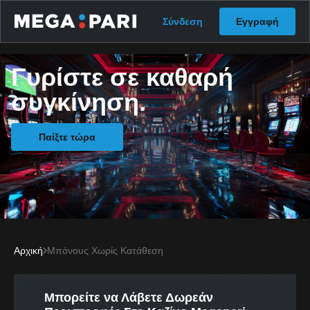
Σύνδεση
Εγγραφή
Γυρίστε σε καθαρή
συγκίνηση.
Παίξτε τώρα
Αρχική
Μπόνους Χωρίς Κατάθεση
Μπορείτε να Λάβετε Δωρεάν